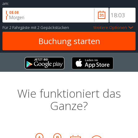
am:
08.08
Morgen
Für
2 Fahrgäste
mit
2 Gepäckstücken
Weitere Optionen
Wie funktioniert das
Ganze?