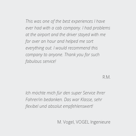
This was one of the best experiences I have
ever had with a cab company. I had problems
at the airport and the driver stayed with me
for over an hour and helped me sort
everything out. I would recommend this
company to anyone. Thank you for such
fabulous service!
R.M.
Ich möchte mich für den super Service Ihrer
Fahrer/in bedanken. Das war Klasse, sehr
flexibel und absolut empfehlenswert!
M. Vogel, VOGEL Ingenieure