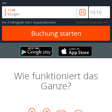
am:
11.08
Morgen
Für
2 Fahrgäste
mit
2 Gepäckstücken
Weitere Optionen
Wie funktioniert das
Ganze?