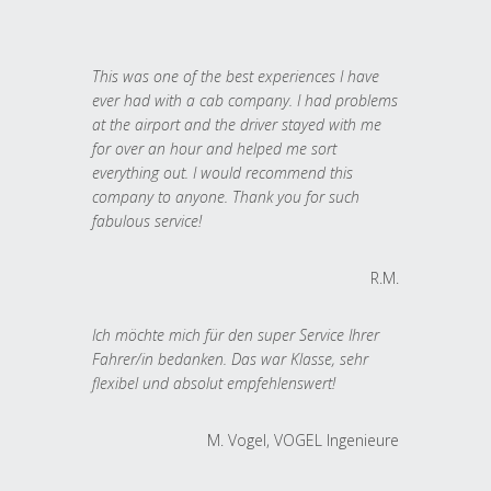
This was one of the best experiences I have
ever had with a cab company. I had problems
at the airport and the driver stayed with me
for over an hour and helped me sort
everything out. I would recommend this
company to anyone. Thank you for such
fabulous service!
R.M.
Ich möchte mich für den super Service Ihrer
Fahrer/in bedanken. Das war Klasse, sehr
flexibel und absolut empfehlenswert!
M. Vogel, VOGEL Ingenieure