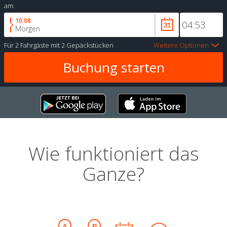
am:
10.08
Morgen
Für
2 Fahrgäste
mit
2 Gepäckstücken
Weitere Optionen
Wie funktioniert das
Ganze?