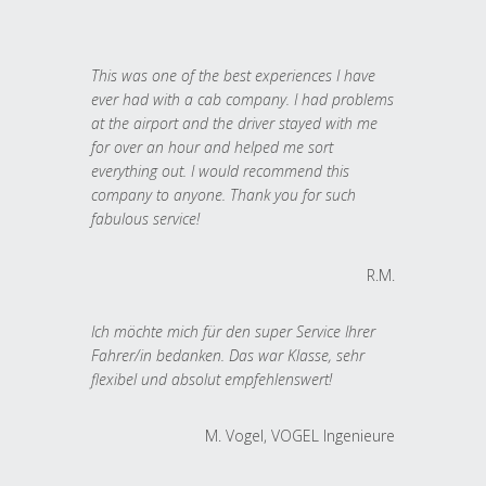
This was one of the best experiences I have
ever had with a cab company. I had problems
at the airport and the driver stayed with me
for over an hour and helped me sort
everything out. I would recommend this
company to anyone. Thank you for such
fabulous service!
R.M.
Ich möchte mich für den super Service Ihrer
Fahrer/in bedanken. Das war Klasse, sehr
flexibel und absolut empfehlenswert!
M. Vogel, VOGEL Ingenieure