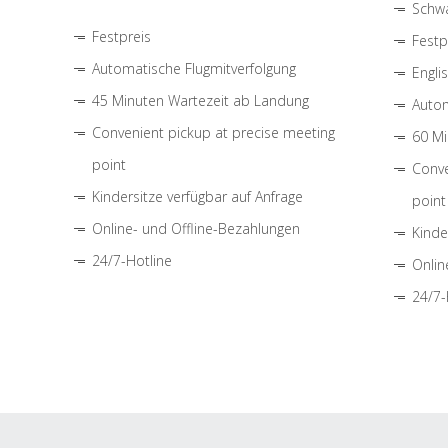
Schwa
Festpreis
Festp
Automatische Flugmitverfolgung
Engli
45 Minuten Wartezeit ab Landung
Autom
Convenient pickup at precise meeting
60 Mi
point
Conve
Kindersitze verfügbar auf Anfrage
point
Online- und Offline-Bezahlungen
Kinde
24/7-Hotline
Onlin
24/7-