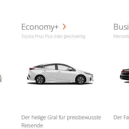
Economy+
Busi
Toyota Prius Plus oder gleichwertig
Mercede
Der heilige Gral für preisbewusste
Der Fa
Reisende