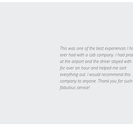
This was one of the best experiences I h
ever had with a cab company. I had pr
at the airport and the driver stayed with
for over an hour and helped me sort
everything out. I would recommend this
company to anyone. Thank you for such
fabulous service!