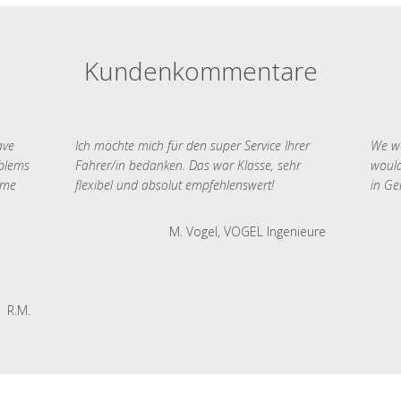
Kundenkommentare
ave
Ich möchte mich für den super Service Ihrer
We we
oblems
Fahrer/in bedanken. Das war Klasse, sehr
would
 me
flexibel und absolut empfehlenswert!
in Ge
M. Vogel, VOGEL Ingenieure
R.M.