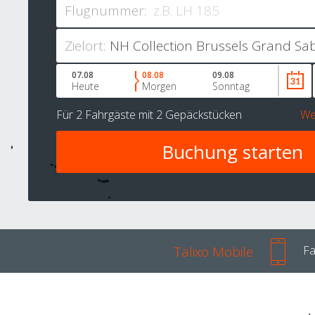
Flugnummer:
Zielort:
07.08
08.08
09.08
Heute
Morgen
Sonntag
Für
2 Fahrgäste
mit
2 Gepäckstücken
We
Talixo Mobile
Fa