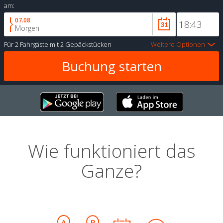
am:
07.08
Morgen
Für
2 Fahrgäste
mit
2 Gepäckstücken
Weitere Optionen
Wie funktioniert das
Ganze?