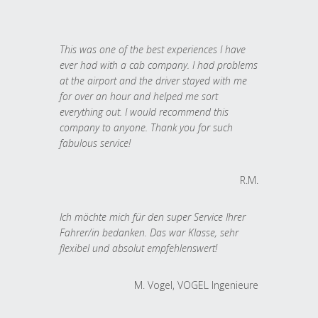
This was one of the best experiences I have
ever had with a cab company. I had problems
at the airport and the driver stayed with me
for over an hour and helped me sort
everything out. I would recommend this
company to anyone. Thank you for such
fabulous service!
R.M.
Ich möchte mich für den super Service Ihrer
Fahrer/in bedanken. Das war Klasse, sehr
flexibel und absolut empfehlenswert!
M. Vogel, VOGEL Ingenieure