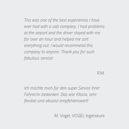
This was one of the best experiences I have
ever had with a cab company. I had problems
at the airport and the driver stayed with me
for over an hour and helped me sort
everything out. I would recommend this
company to anyone. Thank you for such
fabulous service!
R.M.
Ich möchte mich für den super Service Ihrer
Fahrer/in bedanken. Das war Klasse, sehr
flexibel und absolut empfehlenswert!
M. Vogel, VOGEL Ingenieure