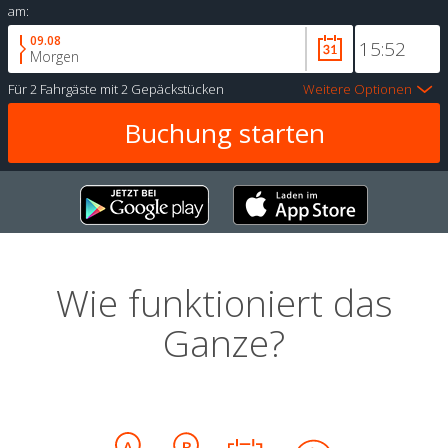
am:
09.08
Morgen
Für
2 Fahrgäste
mit
2 Gepäckstücken
Weitere Optionen
Wie funktioniert das
Ganze?