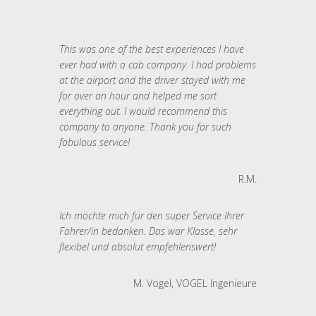
This was one of the best experiences I have
ever had with a cab company. I had problems
at the airport and the driver stayed with me
for over an hour and helped me sort
everything out. I would recommend this
company to anyone. Thank you for such
fabulous service!
R.M.
Ich möchte mich für den super Service Ihrer
Fahrer/in bedanken. Das war Klasse, sehr
flexibel und absolut empfehlenswert!
M. Vogel, VOGEL Ingenieure