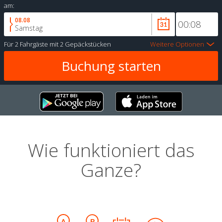
am:
08.08
Samstag
Für
2 Fahrgäste
mit
2 Gepäckstücken
Weitere Optionen
Wie funktioniert das
Ganze?