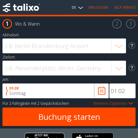
DE
EINLOGGEN
SELF SERVICE
Wo & Wann
Abholort:
Zielort:
am:
09.08
Sonntag
Für
2 Fahrgäste
mit
2 Gepäckstücken
Weitere Optionen