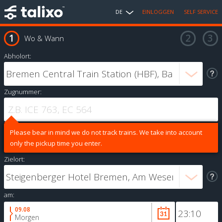
DE
EINLOGGEN
SELF SERVICE
Wo & Wann
Abholort:
Zugnummer:
Please bear in mind we do not track trains. We take into account
only the pickup time you enter.
Zielort:
am:
09.08
Morgen