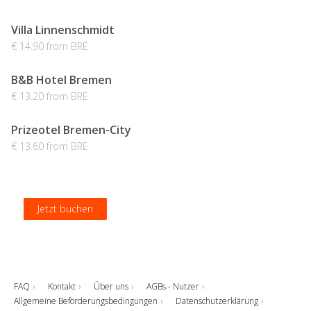
Villa Linnenschmidt
€ 14.90 from BRE
B&B Hotel Bremen
€ 13.20 from BRE
Prizeotel Bremen-City
€ 13.60 from BRE
Jetzt buchen
Jetzt buchen
Jetzt buchen
Jetzt buchen
FAQ
Kontakt
Über uns
AGBs - Nutzer
Allgemeine Beförderungsbedingungen
Datenschutzerklärung