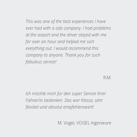
This was one of the best experiences I have
ever had with a cab company. I had problems
at the airport and the driver stayed with me
for over an hour and helped me sort
everything out. I would recommend this
company to anyone. Thank you for such
fabulous service!
R.M.
Ich möchte mich für den super Service Ihrer
Fahrer/in bedanken. Das war Klasse, sehr
flexibel und absolut empfehlenswert!
M. Vogel, VOGEL Ingenieure