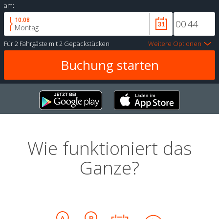
am:
10.08
Montag
Für
2 Fahrgäste
mit
2 Gepäckstücken
Weitere Optionen
Wie funktioniert das
Ganze?