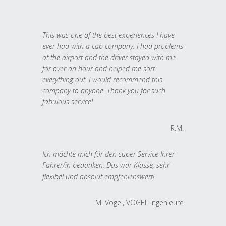
This was one of the best experiences I have
ever had with a cab company. I had problems
at the airport and the driver stayed with me
for over an hour and helped me sort
everything out. I would recommend this
company to anyone. Thank you for such
fabulous service!
R.M.
Ich möchte mich für den super Service Ihrer
Fahrer/in bedanken. Das war Klasse, sehr
flexibel und absolut empfehlenswert!
M. Vogel, VOGEL Ingenieure