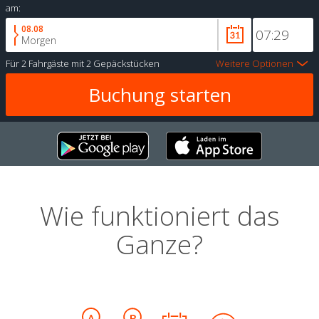
am:
08.08
Morgen
Für
2 Fahrgäste
mit
2 Gepäckstücken
Weitere Optionen
Wie funktioniert das
Ganze?