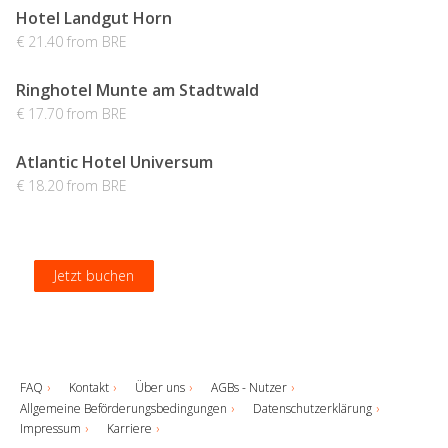
Hotel Landgut Horn
€ 21.40 from BRE
Ringhotel Munte am Stadtwald
€ 17.70 from BRE
Atlantic Hotel Universum
€ 18.20 from BRE
Jetzt buchen
Jetzt buchen
Jetzt buchen
Jetzt buchen
FAQ
Kontakt
Über uns
AGBs - Nutzer
Allgemeine Beförderungsbedingungen
Datenschutzerklärung
Impressum
Karriere