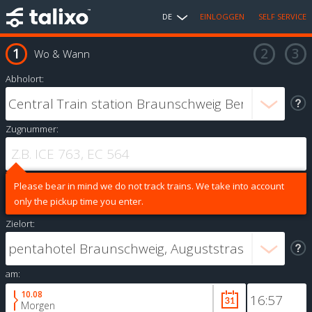
DE
EINLOGGEN
SELF SERVICE
Wo & Wann
Abholort:
Zugnummer:
Please bear in mind we do not track trains. We take into account
only the pickup time you enter.
Zielort:
am:
10.08
Morgen