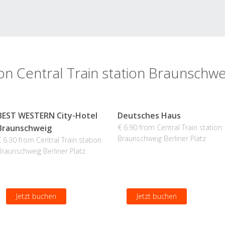
von Central Train station Braunschwei
BEST WESTERN City-Hotel
Deutsches Haus
Braunschweig
€ 6.90 from Central Train station
Braunschweig Berliner Platz
€ 6.30 from Central Train station
Braunschweig Berliner Platz
Jetzt buchen
Jetzt buchen