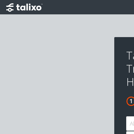
T
T
H
A