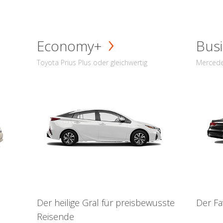
Economy+
Busi
Toyota Prius Plus oder gleichwertig
Mercede
Der heilige Gral für preisbewusste
Der Fa
Reisende