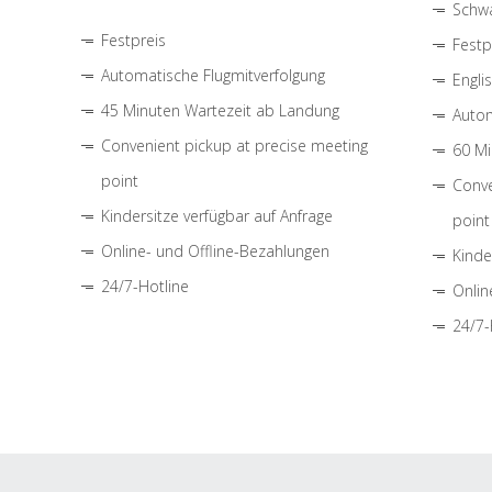
Schwa
Festpreis
Festp
Automatische Flugmitverfolgung
Engli
45 Minuten Wartezeit ab Landung
Autom
Convenient pickup at precise meeting
60 Mi
point
Conve
Kindersitze verfügbar auf Anfrage
point
Online- und Offline-Bezahlungen
Kinde
24/7-Hotline
Onlin
24/7-