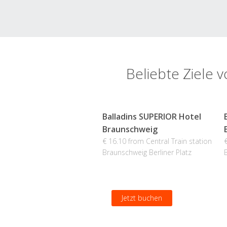
Beliebte Ziele 
Balladins SUPERIOR Hotel
Braunschweig
€ 16.10 from Central Train station
Braunschweig Berliner Platz
Jetzt buchen