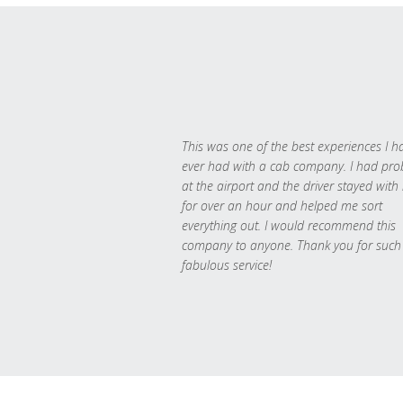
This was one of the best experiences I h
ever had with a cab company. I had pr
at the airport and the driver stayed with
for over an hour and helped me sort
everything out. I would recommend this
company to anyone. Thank you for such
fabulous service!