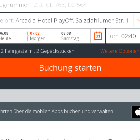
ugnummer:
ielort:
06.08
07.08
08.08
um
Heute
Morgen
Samstag
r
2 Fahrgäste
mit
2 Gepäckstücken
Weitere Optionen
hrten über die mobilen Apps buchen und verwalten.