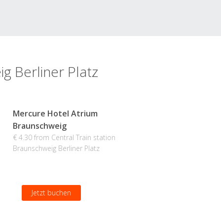
g Berliner Platz
Mercure Hotel Atrium
Braunschweig
€ 4.30 from Central Train station
Braunschweig Berliner Platz
Jetzt buchen