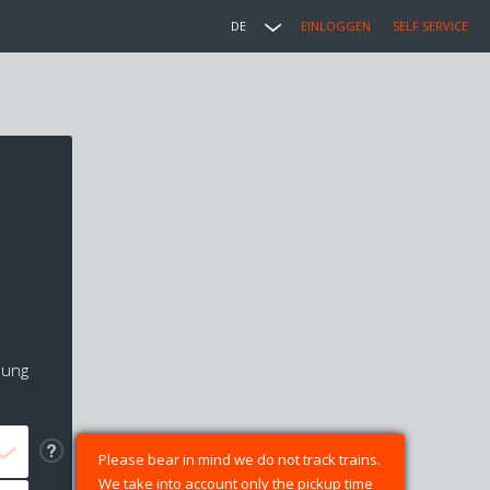
DE
EINLOGGEN
SELF SERVICE
lung
Please bear in mind we do not track trains.
We take into account only the pickup time