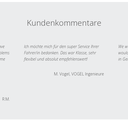
Kundenkommentare
ave
Ich möchte mich für den super Service Ihrer
We we
oblems
Fahrer/in bedanken. Das war Klasse, sehr
would
 me
flexibel und absolut empfehlenswert!
in Ge
M. Vogel, VOGEL Ingenieure
R.M.