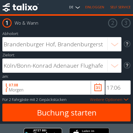
DE
EINLOGGEN
SELF SERVICE
Wo & Wann
Abholort:
Zielort:
am:
07.08
Morgen
Für
2 Fahrgäste
mit
2 Gepäckstücken
Weitere Optionen