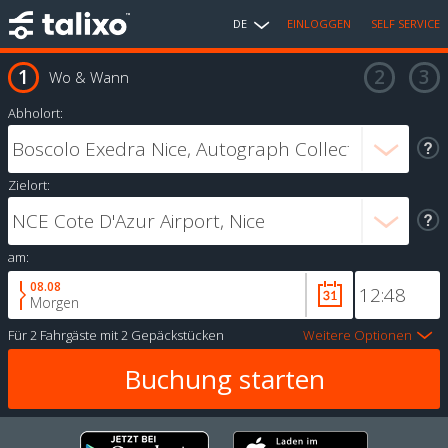
DE
EINLOGGEN
SELF SERVICE
Wo & Wann
Abholort:
Zielort:
am:
08.08
Morgen
Für
2 Fahrgäste
mit
2 Gepäckstücken
Weitere Optionen