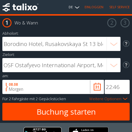
DE
EINLOGGEN
SELF SERVICE
Wo & Wann
Abholort:
Zielort:
am:
08.08
Morgen
Für
2 Fahrgäste
mit
2 Gepäckstücken
Weitere Optionen