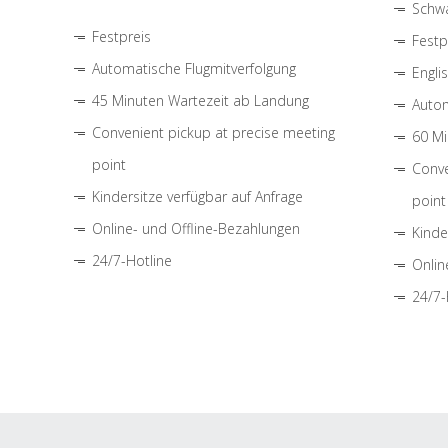
Schwa
Festpreis
Festp
Automatische Flugmitverfolgung
Engli
45 Minuten Wartezeit ab Landung
Autom
Convenient pickup at precise meeting
60 Mi
point
Conve
Kindersitze verfügbar auf Anfrage
point
Online- und Offline-Bezahlungen
Kinde
24/7-Hotline
Onlin
24/7-