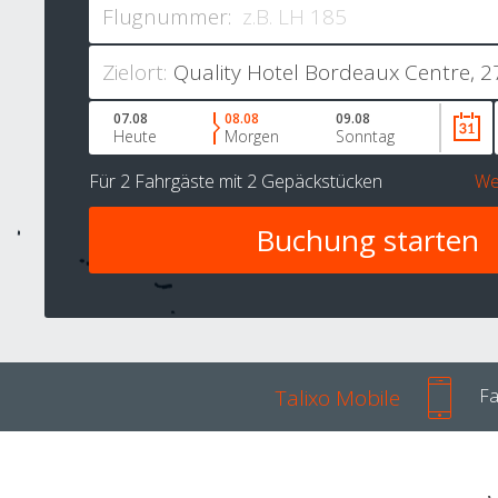
Flugnummer:
Zielort:
07.08
08.08
09.08
Heute
Morgen
Sonntag
Für
2 Fahrgäste
mit
2 Gepäckstücken
We
Talixo Mobile
Fa