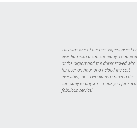
This was one of the best experiences I h
ever had with a cab company. I had pr
at the airport and the driver stayed with
for over an hour and helped me sort
everything out. I would recommend this
company to anyone. Thank you for such
fabulous service!