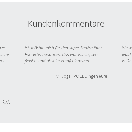
Kundenkommentare
ave
Ich möchte mich für den super Service Ihrer
We we
oblems
Fahrer/in bedanken. Das war Klasse, sehr
would
 me
flexibel und absolut empfehlenswert!
in Ge
M. Vogel, VOGEL Ingenieure
R.M.