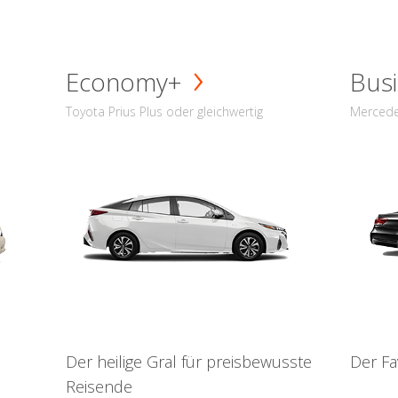
Economy+
Busi
Toyota Prius Plus oder gleichwertig
Mercede
Der heilige Gral für preisbewusste
Der Fa
Reisende