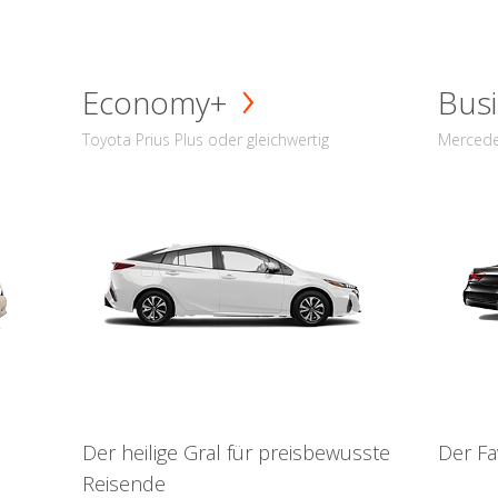
Economy+
Busi
Toyota Prius Plus oder gleichwertig
Mercede
Der heilige Gral für preisbewusste
Der Fa
Reisende