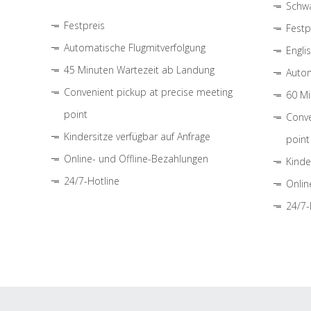
Schwa
Festpreis
Festp
Automatische Flugmitverfolgung
Engli
45 Minuten Wartezeit ab Landung
Autom
Convenient pickup at precise meeting
60 Mi
point
Conve
Kindersitze verfügbar auf Anfrage
point
Online- und Offline-Bezahlungen
Kinde
24/7-Hotline
Onlin
24/7-