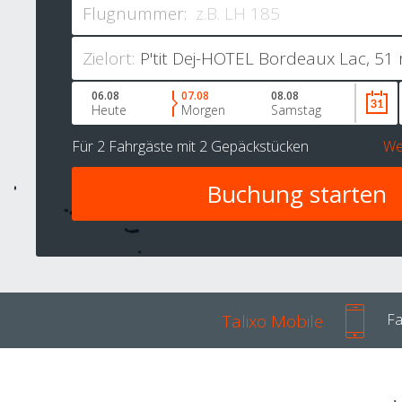
Flugnummer:
Zielort:
06.08
07.08
08.08
Heute
Morgen
Samstag
Für
2 Fahrgäste
mit
2 Gepäckstücken
We
Talixo Mobile
Fa