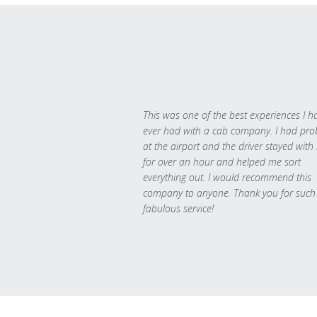
This was one of the best experiences I h
ever had with a cab company. I had pr
at the airport and the driver stayed with
for over an hour and helped me sort
everything out. I would recommend this
company to anyone. Thank you for such
fabulous service!