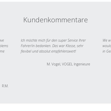
Kundenkommentare
ave
Ich möchte mich für den super Service Ihrer
We we
oblems
Fahrer/in bedanken. Das war Klasse, sehr
would
 me
flexibel und absolut empfehlenswert!
in Ge
M. Vogel, VOGEL Ingenieure
R.M.