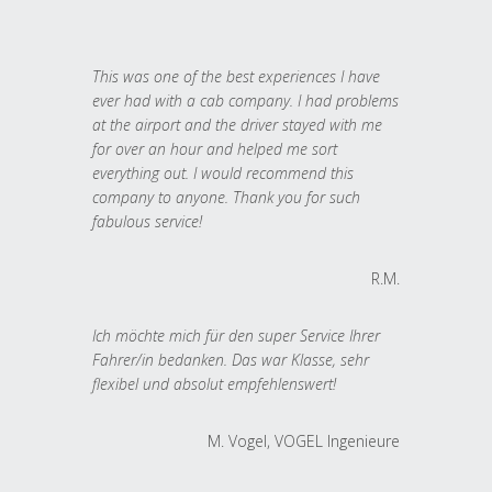
This was one of the best experiences I have
ever had with a cab company. I had problems
at the airport and the driver stayed with me
for over an hour and helped me sort
everything out. I would recommend this
company to anyone. Thank you for such
fabulous service!
R.M.
Ich möchte mich für den super Service Ihrer
Fahrer/in bedanken. Das war Klasse, sehr
flexibel und absolut empfehlenswert!
M. Vogel, VOGEL Ingenieure