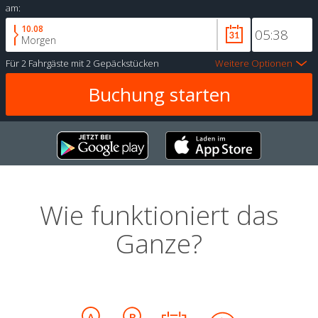
am:
10.08
Morgen
Für
2 Fahrgäste
mit
2 Gepäckstücken
Weitere Optionen
Wie funktioniert das
Ganze?