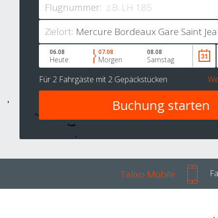
Flugnummer:
Zielort:
06.08
07.08
08.08
Heute
Morgen
Samstag
Für
2 Fahrgäste
mit
2 Gepäckstücken
We
Talixo Mobile
Fa