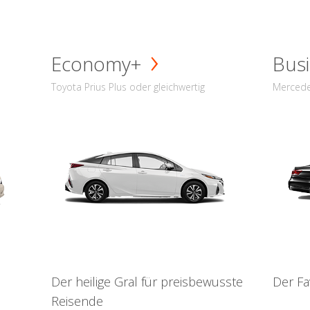
Economy+
Busi
Toyota Prius Plus oder gleichwertig
Mercede
Der heilige Gral für preisbewusste
Der Fa
Reisende