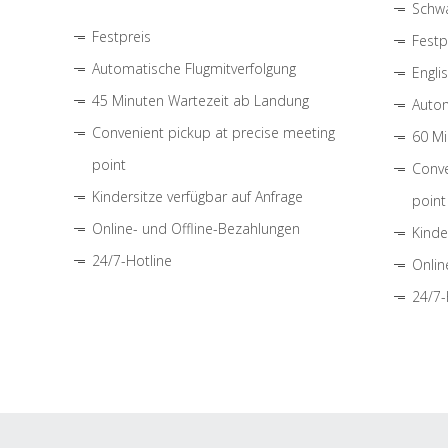
Schwa
Festpreis
Festp
Automatische Flugmitverfolgung
Engli
45 Minuten Wartezeit ab Landung
Autom
Convenient pickup at precise meeting
60 Mi
point
Conve
Kindersitze verfügbar auf Anfrage
point
Online- und Offline-Bezahlungen
Kinde
24/7-Hotline
Onlin
24/7-