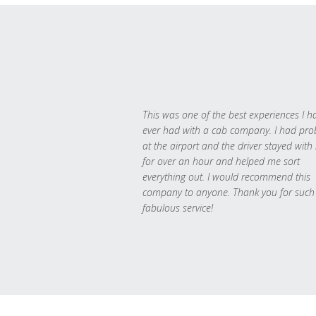
This was one of the best experiences I h
ever had with a cab company. I had pr
at the airport and the driver stayed with
for over an hour and helped me sort
everything out. I would recommend this
company to anyone. Thank you for such
fabulous service!