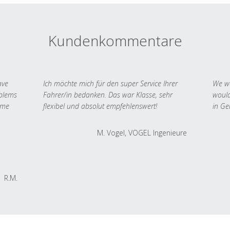
Kundenkommentare
ave
Ich möchte mich für den super Service Ihrer
We we
oblems
Fahrer/in bedanken. Das war Klasse, sehr
would
 me
flexibel und absolut empfehlenswert!
in Ge
M. Vogel, VOGEL Ingenieure
R.M.