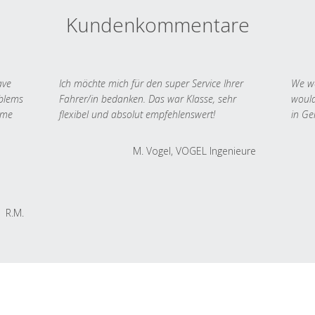
Kundenkommentare
ave
Ich möchte mich für den super Service Ihrer
We we
oblems
Fahrer/in bedanken. Das war Klasse, sehr
would
 me
flexibel und absolut empfehlenswert!
in Ge
M. Vogel, VOGEL Ingenieure
R.M.