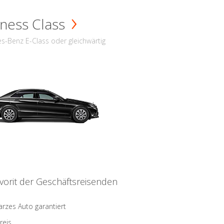
ness Class
s-Benz E-Class oder gleichwärtig
vorit der Geschäftsreisenden
rzes Auto garantiert
reis