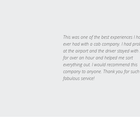
This was one of the best experiences I h
ever had with a cab company. I had pr
at the airport and the driver stayed with
for over an hour and helped me sort
everything out. I would recommend this
company to anyone. Thank you for such
fabulous service!