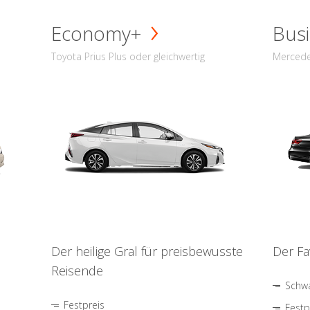
Economy+
Busi
Toyota Prius Plus oder gleichwertig
Mercede
Der heilige Gral für preisbewusste
Der Fa
Reisende
Schwa
Festpreis
Festp