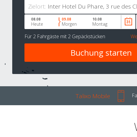
Zielort:
08.08
09.08
10.08
Heute
Morgen
Montag
Für
2 Fahrgäste
mit
2 Gepäckstücken
We
Talixo Mobile
Fa