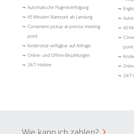
Automatische Flugmitverfolgung
Engli
45 Minuten Wartezeit ab Landung
Autom
Convenient pickup at precise meeting
60 Mi
point
Conve
Kindersitze verfügbar auf Anfrage
point
Online- und Offline-Bezahlungen
Kinde
24/7-Hotline
Onlin
24/7-
Wie kann ich zahlen?