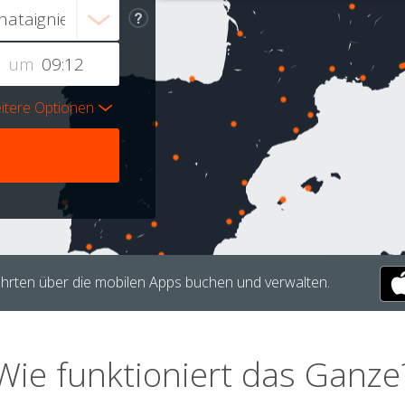
um
itere Optionen
hrten über die mobilen Apps buchen und verwalten.
Wie funktioniert das Ganze