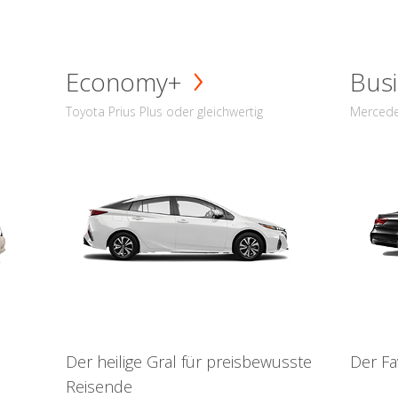
Economy+
Busi
Toyota Prius Plus oder gleichwertig
Mercede
Der heilige Gral für preisbewusste
Der Fa
Reisende