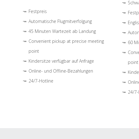
Schwa
Festpreis
Festp
Automatische Flugmitverfolgung
Engli
45 Minuten Wartezeit ab Landung
Autom
Convenient pickup at precise meeting
60 Mi
point
Conve
Kindersitze verfügbar auf Anfrage
point
Online- und Offline-Bezahlungen
Kinde
24/7-Hotline
Onlin
24/7-