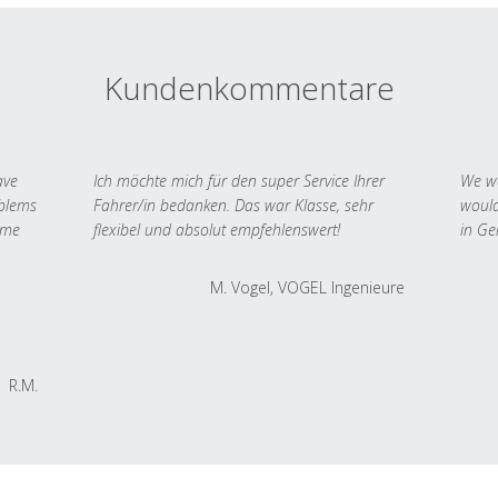
Kundenkommentare
ave
Ich möchte mich für den super Service Ihrer
We we
oblems
Fahrer/in bedanken. Das war Klasse, sehr
would
 me
flexibel und absolut empfehlenswert!
in Ge
M. Vogel, VOGEL Ingenieure
R.M.