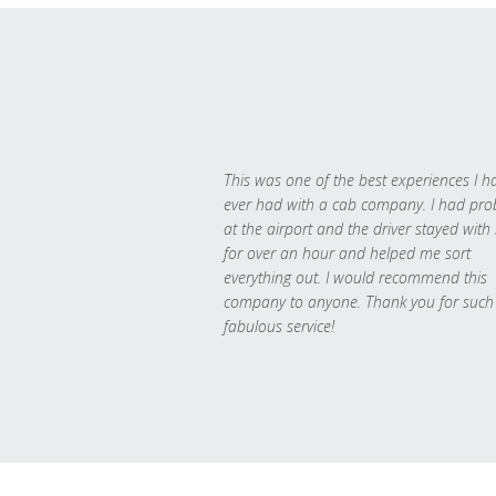
This was one of the best experiences I h
ever had with a cab company. I had pr
at the airport and the driver stayed with
for over an hour and helped me sort
everything out. I would recommend this
company to anyone. Thank you for such
fabulous service!