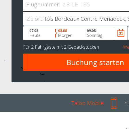
Flugnummer:
Zielort:
07.08
08.08
09.08
Heute
Morgen
Sonntag
Für
2 Fahrgäste
mit
2 Gepäckstücken
We
Talixo Mobile
Fa