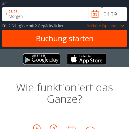
am:
08.08
Morgen
Für
2 Fahrgäste
mit
2 Gepäckstücken
Weitere Optionen
Wie funktioniert das
Ganze?