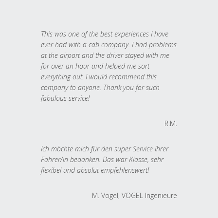
This was one of the best experiences I have
ever had with a cab company. I had problems
at the airport and the driver stayed with me
for over an hour and helped me sort
everything out. I would recommend this
company to anyone. Thank you for such
fabulous service!
R.M.
Ich möchte mich für den super Service Ihrer
Fahrer/in bedanken. Das war Klasse, sehr
flexibel und absolut empfehlenswert!
M. Vogel, VOGEL Ingenieure