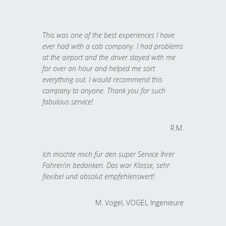
This was one of the best experiences I have
ever had with a cab company. I had problems
at the airport and the driver stayed with me
for over an hour and helped me sort
everything out. I would recommend this
company to anyone. Thank you for such
fabulous service!
R.M.
Ich möchte mich für den super Service Ihrer
Fahrer/in bedanken. Das war Klasse, sehr
flexibel und absolut empfehlenswert!
M. Vogel, VOGEL Ingenieure