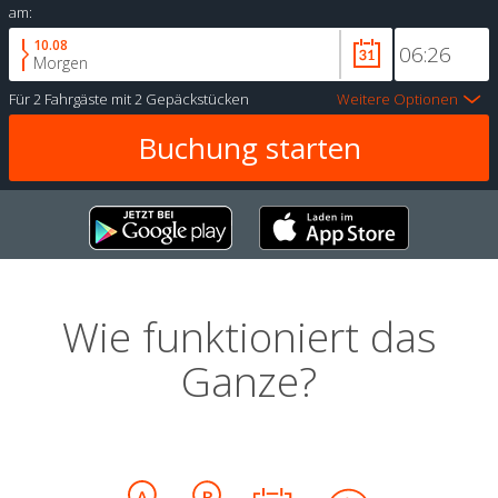
am:
10.08
Morgen
Für
2 Fahrgäste
mit
2 Gepäckstücken
Weitere Optionen
Wie funktioniert das
Ganze?