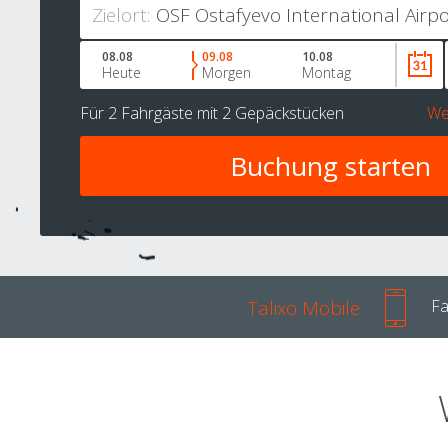
Zielort:
08.08
09.08
10.08
Heute
Morgen
Montag
Für
2 Fahrgäste
mit
2 Gepäckstücken
We
Talixo Mobile
Fa