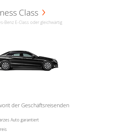
ness Class
s-Benz E-Class oder gleichwärtig
vorit der Geschäftsreisenden
rzes Auto garantiert
reis