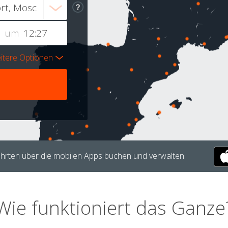
um
itere Optionen
hrten über die mobilen Apps buchen und verwalten.
Wie funktioniert das Ganze