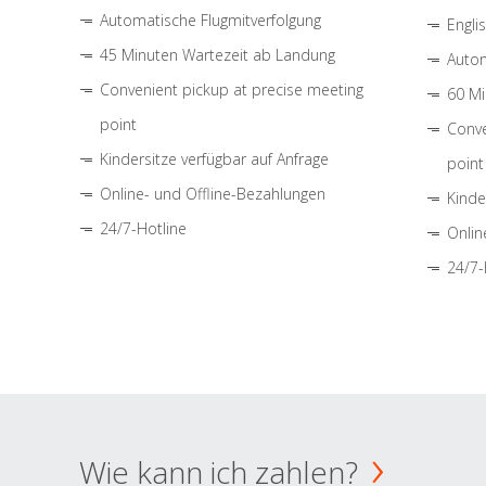
Automatische Flugmitverfolgung
Engli
45 Minuten Wartezeit ab Landung
Autom
Convenient pickup at precise meeting
60 Mi
point
Conve
Kindersitze verfügbar auf Anfrage
point
Online- und Offline-Bezahlungen
Kinde
24/7-Hotline
Onlin
24/7-
Wie kann ich zahlen?