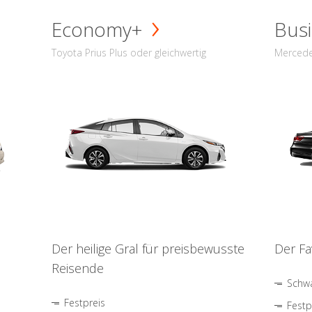
Economy+
Busi
Toyota Prius Plus oder gleichwertig
Mercede
Der heilige Gral für preisbewusste
Der Fa
Reisende
Schwa
Festpreis
Festp