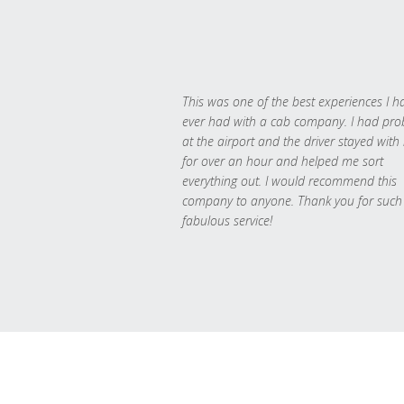
This was one of the best experiences I h
ever had with a cab company. I had pr
at the airport and the driver stayed with
for over an hour and helped me sort
everything out. I would recommend this
company to anyone. Thank you for such
fabulous service!