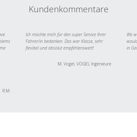
Kundenkommentare
ave
Ich möchte mich für den super Service Ihrer
We we
oblems
Fahrer/in bedanken. Das war Klasse, sehr
would
 me
flexibel und absolut empfehlenswert!
in Ge
M. Vogel, VOGEL Ingenieure
R.M.