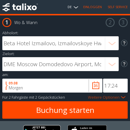
DE
EINLOGGEN
SELF SERVICE
Wo & Wann
Abholort:
Zielort:
am:
09.08
Morgen
Für
2 Fahrgäste
mit
2 Gepäckstücken
Weitere Optionen