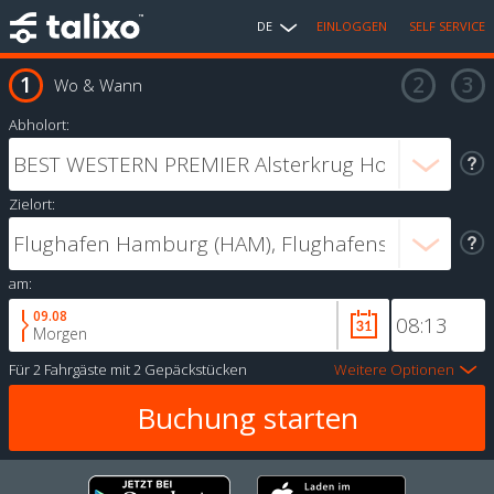
DE
EINLOGGEN
SELF SERVICE
Wo & Wann
Abholort:
Zielort:
am:
09.08
Morgen
Für
2 Fahrgäste
mit
2 Gepäckstücken
Weitere Optionen