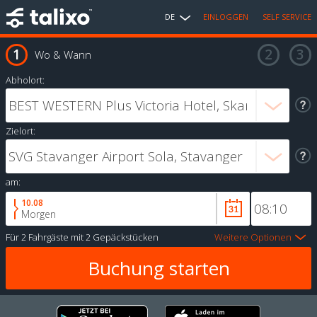
DE
EINLOGGEN
SELF SERVICE
Wo & Wann
Abholort:
Zielort:
am:
10.08
Morgen
Für
2 Fahrgäste
mit
2 Gepäckstücken
Weitere Optionen