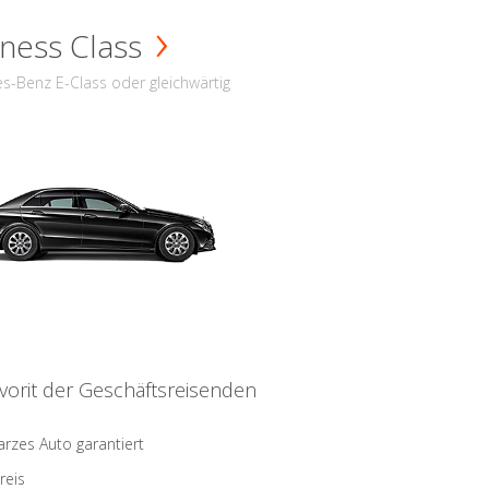
ness Class
s-Benz E-Class oder gleichwärtig
vorit der Geschäftsreisenden
rzes Auto garantiert
reis