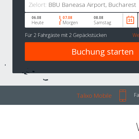
Zielort:
06.08
07.08
08.08
Heute
Morgen
Samstag
Für
2 Fahrgäste
mit
2 Gepäckstücken
We
Talixo Mobile
Fa