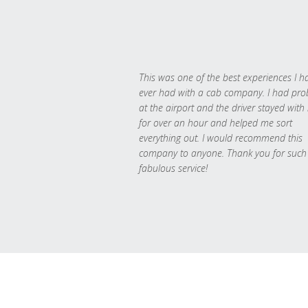
This was one of the best experiences I h
ever had with a cab company. I had pr
at the airport and the driver stayed with
for over an hour and helped me sort
everything out. I would recommend this
company to anyone. Thank you for such
fabulous service!