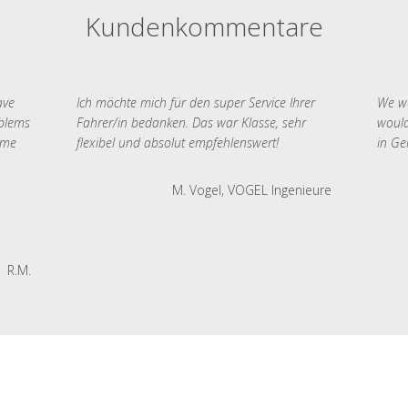
Kundenkommentare
ave
Ich möchte mich für den super Service Ihrer
We we
oblems
Fahrer/in bedanken. Das war Klasse, sehr
would
 me
flexibel und absolut empfehlenswert!
in Ge
M. Vogel, VOGEL Ingenieure
R.M.