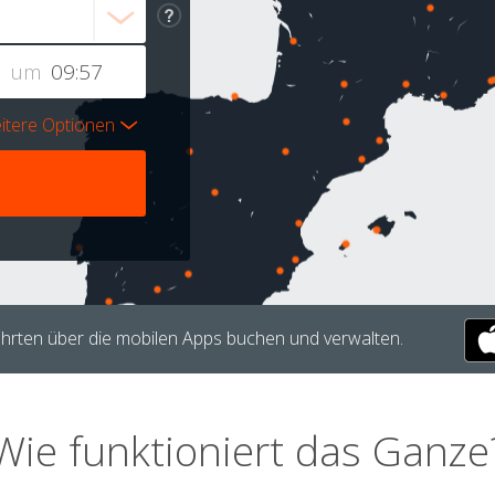
um
itere Optionen
hrten über die mobilen Apps buchen und verwalten.
Wie funktioniert das Ganze