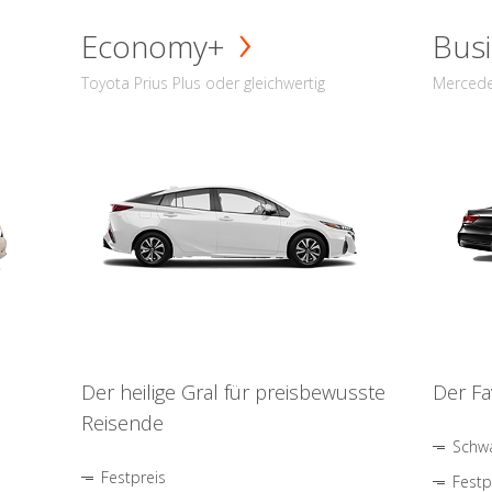
Economy+
Busi
Toyota Prius Plus oder gleichwertig
Mercede
Der heilige Gral für preisbewusste
Der Fa
Reisende
Schwa
Festpreis
Festp