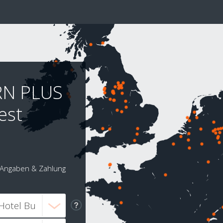
RN PLUS
est
Angaben & Zahlung