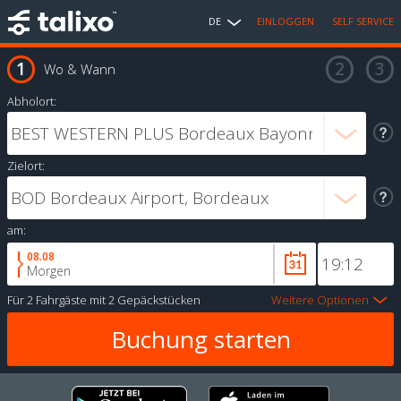
DE
EINLOGGEN
SELF SERVICE
Wo & Wann
Abholort:
Zielort:
am:
08.08
Morgen
Für
2 Fahrgäste
mit
2 Gepäckstücken
Weitere Optionen