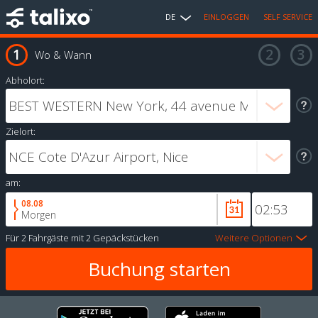
DE
EINLOGGEN
SELF SERVICE
Wo & Wann
Abholort:
Zielort:
am:
08.08
Morgen
Für
2 Fahrgäste
mit
2 Gepäckstücken
Weitere Optionen