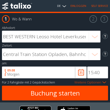
DE
EINLOGGEN
SELF SERVICE
Wo & Wann
Abholort:
Zielort:
am:
09.08
Morgen
Für
2 Fahrgäste
mit
2 Gepäckstücken
Weitere Optionen