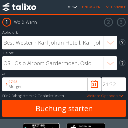
DE
EINLOGGEN
SELF SERVICE
Wo & Wann
Abholort:
Zielort:
am:
07.08
Morgen
Für
2 Fahrgäste
mit
2 Gepäckstücken
Weitere Optionen