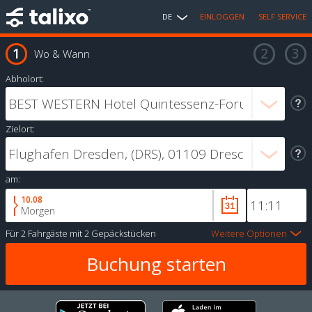
DE
EINLOGGEN
SELF SERVICE
Wo & Wann
Abholort:
Zielort:
am:
10.08
Morgen
Für
2 Fahrgäste
mit
2 Gepäckstücken
Weitere Optionen