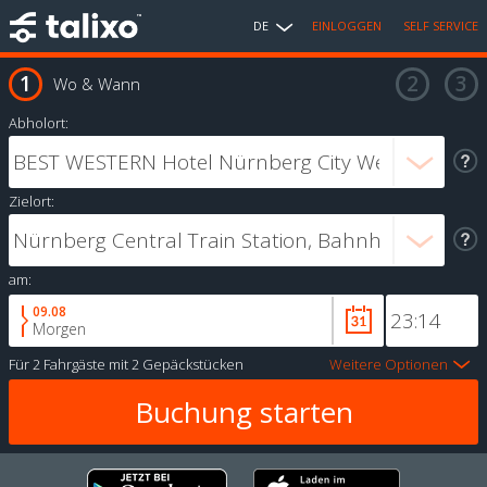
DE
EINLOGGEN
SELF SERVICE
Wo & Wann
Abholort:
Zielort:
am:
09.08
Morgen
Für
2 Fahrgäste
mit
2 Gepäckstücken
Weitere Optionen