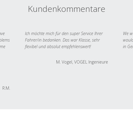
Kundenkommentare
ave
Ich möchte mich für den super Service Ihrer
We we
oblems
Fahrer/in bedanken. Das war Klasse, sehr
would
 me
flexibel und absolut empfehlenswert!
in Ge
M. Vogel, VOGEL Ingenieure
R.M.