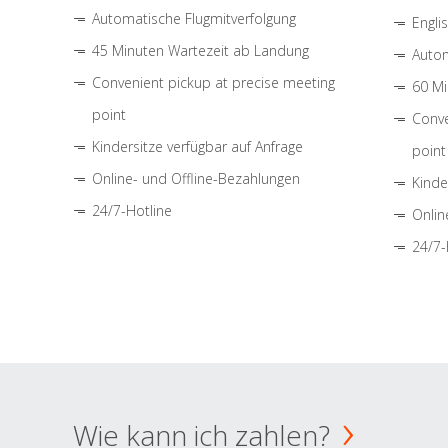
Automatische Flugmitverfolgung
Engli
45 Minuten Wartezeit ab Landung
Autom
Convenient pickup at precise meeting
60 Mi
point
Conve
Kindersitze verfügbar auf Anfrage
point
Online- und Offline-Bezahlungen
Kinde
24/7-Hotline
Onlin
24/7-
Wie kann ich zahlen?