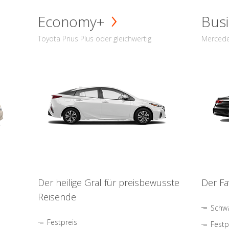
Economy+
Busi
Toyota Prius Plus oder gleichwertig
Mercede
Der heilige Gral für preisbewusste
Der Fa
Reisende
Schwa
Festpreis
Festp