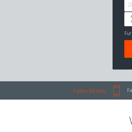
Z
Fü
Talixo Mobile
Fa