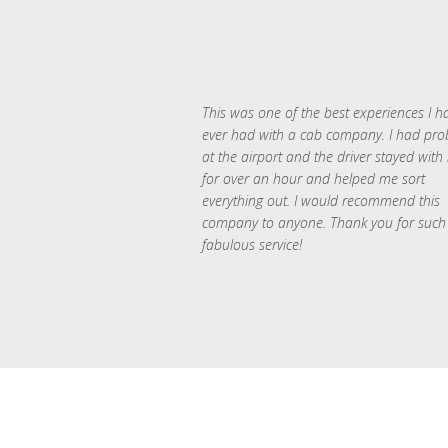
This was one of the best experiences I h
ever had with a cab company. I had pr
at the airport and the driver stayed with
for over an hour and helped me sort
everything out. I would recommend this
company to anyone. Thank you for such
fabulous service!