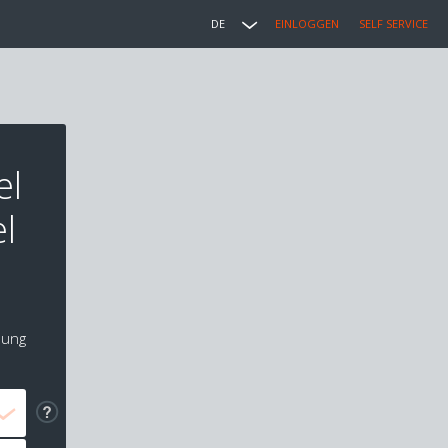
DE
EINLOGGEN
SELF SERVICE
el
l
lung