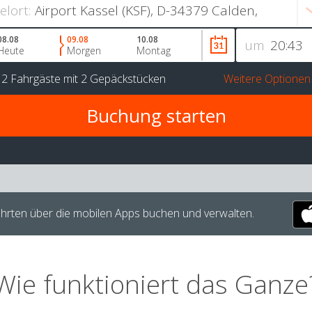
ielort:
08.08
09.08
10.08
um
Heute
Morgen
Montag
r
2 Fahrgäste
mit
2 Gepäckstücken
Weitere Optionen
hrten über die mobilen Apps buchen und verwalten.
Wie funktioniert das Ganze