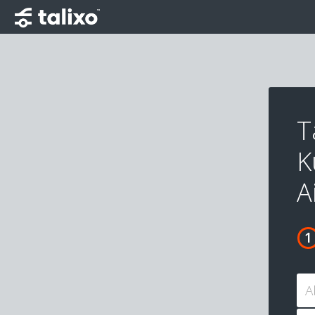
T
K
A
A