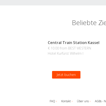
Beliebte Z
Central Train Station Kassel
€ 10.00 from BEST WESTERN
Hotel Kurfürst Wilhelm I
Jetzt buchen
FAQ
Kontakt
Über uns
AGBs - N