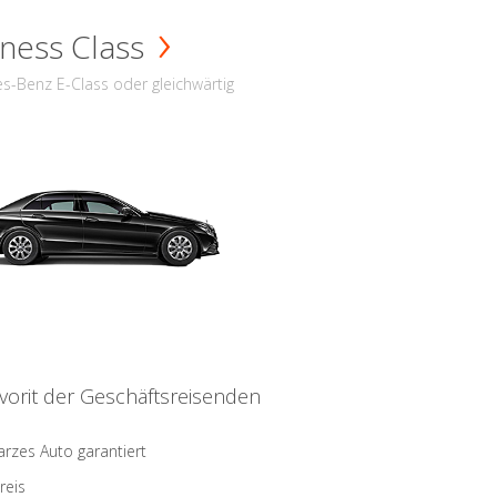
ness Class
s-Benz E-Class oder gleichwärtig
vorit der Geschäftsreisenden
rzes Auto garantiert
reis