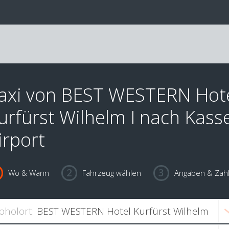
axi von BEST WESTERN Hot
urfürst Wilhelm I nach Kasse
irport
Wo & Wann
Fahrzeug wählen
Angaben & Zah
bholort: