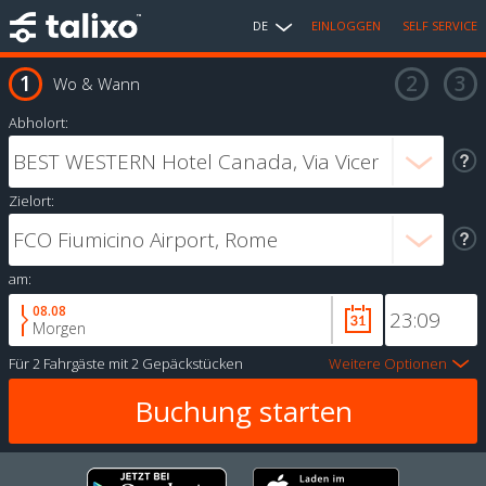
DE
EINLOGGEN
SELF SERVICE
Wo & Wann
Abholort:
Zielort:
am:
08.08
Morgen
Für
2 Fahrgäste
mit
2 Gepäckstücken
Weitere Optionen