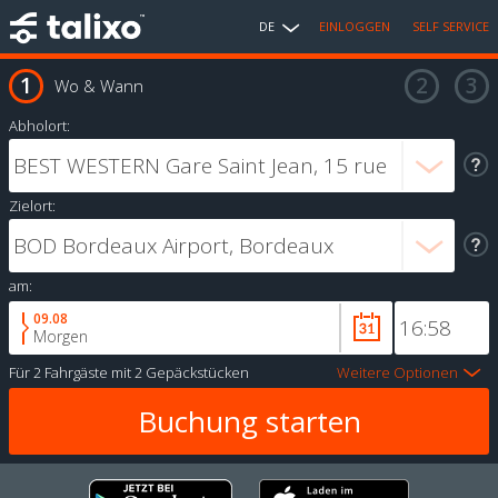
DE
EINLOGGEN
SELF SERVICE
Wo & Wann
Abholort:
Zielort:
am:
09.08
Morgen
Für
2 Fahrgäste
mit
2 Gepäckstücken
Weitere Optionen