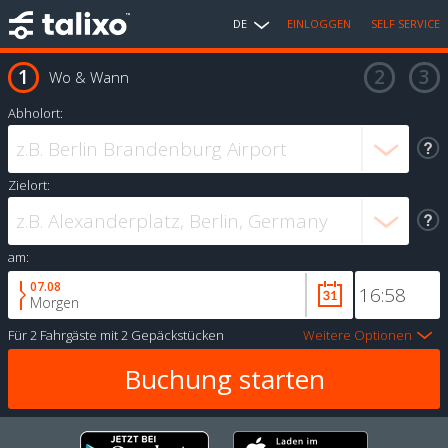
DE
EINLOGGEN
SELF SERVICE
Wo & Wann
Abholort:
Zielort:
am:
07.08
Morgen
Für
2 Fahrgäste
mit
2 Gepäckstücken
Weitere Optionen