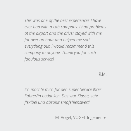
This was one of the best experiences I have
ever had with a cab company. I had problems
at the airport and the driver stayed with me
for over an hour and helped me sort
everything out. I would recommend this
company to anyone. Thank you for such
fabulous service!
R.M.
Ich möchte mich für den super Service Ihrer
Fahrer/in bedanken. Das war Klasse, sehr
flexibel und absolut empfehlenswert!
M. Vogel, VOGEL Ingenieure