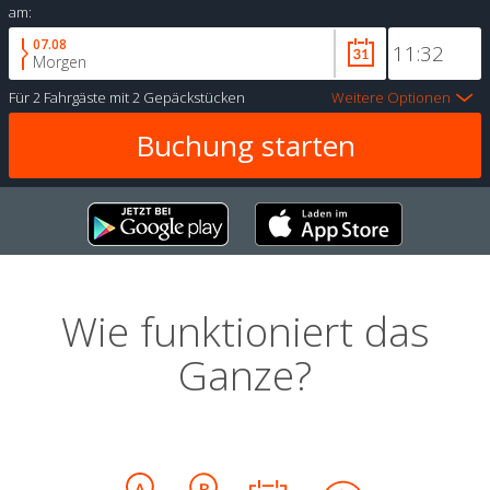
am:
07.08
Morgen
Für
2 Fahrgäste
mit
2 Gepäckstücken
Weitere Optionen
Wie funktioniert das
Ganze?