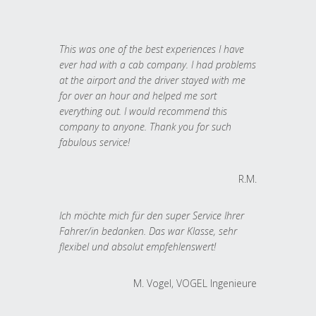
This was one of the best experiences I have
ever had with a cab company. I had problems
at the airport and the driver stayed with me
for over an hour and helped me sort
everything out. I would recommend this
company to anyone. Thank you for such
fabulous service!
R.M.
Ich möchte mich für den super Service Ihrer
Fahrer/in bedanken. Das war Klasse, sehr
flexibel und absolut empfehlenswert!
M. Vogel, VOGEL Ingenieure