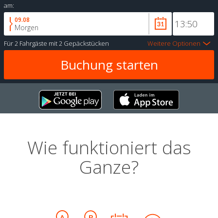
am:
09.08
Morgen
Für
2 Fahrgäste
mit
2 Gepäckstücken
Weitere Optionen
Wie funktioniert das
Ganze?