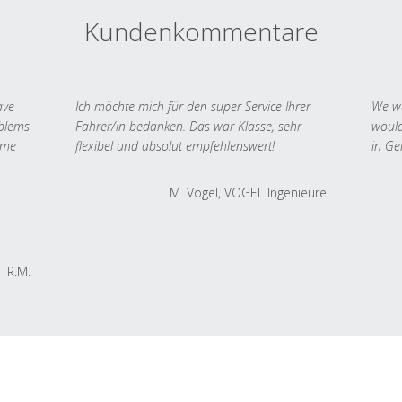
Kundenkommentare
ave
Ich möchte mich für den super Service Ihrer
We we
oblems
Fahrer/in bedanken. Das war Klasse, sehr
would
 me
flexibel und absolut empfehlenswert!
in Ge
M. Vogel, VOGEL Ingenieure
R.M.