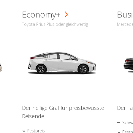
Economy+
Busi
Toyota Prius Plus oder gleichwertig
Mercede
Der heilige Gral für preisbewusste
Der Fa
Reisende
Schwa
Festpreis
Festp