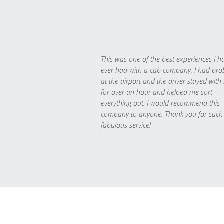
This was one of the best experiences I h
ever had with a cab company. I had pr
at the airport and the driver stayed with
for over an hour and helped me sort
everything out. I would recommend this
company to anyone. Thank you for such
fabulous service!