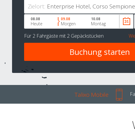
Zielort:
08.08
09.08
10.08
Heute
Morgen
Montag
Für
2 Fahrgäste
mit
2 Gepäckstücken
We
Talixo Mobile
Fa