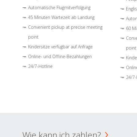
Automatische Flugmitverfolgung
Engli
45 Minuten Wartezeit ab Landung
Autom
Convenient pickup at precise meeting
60 Mi
point
Conve
Kindersitze verfügbar auf Anfrage
point
Online- und Offline-Bezahlungen
Kinde
24/7-Hotline
Onlin
24/7-
Wie kann ich zahlen?