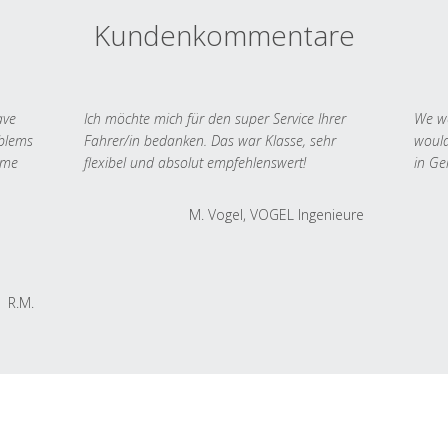
Kundenkommentare
ave
Ich möchte mich für den super Service Ihrer
We we
oblems
Fahrer/in bedanken. Das war Klasse, sehr
would
 me
flexibel und absolut empfehlenswert!
in Ge
M. Vogel, VOGEL Ingenieure
R.M.