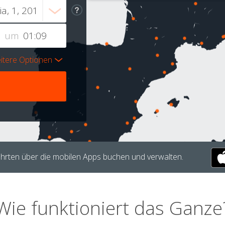
um
itere Optionen
hrten über die mobilen Apps buchen und verwalten.
Wie funktioniert das Ganze