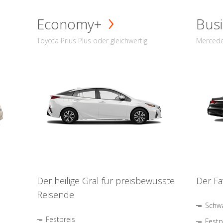
Economy+
Busi
Toyota Prius Plus oder gleichwertig
Mercede
Der heilige Gral für preisbewusste
Der Fa
Reisende
Schwa
Festpreis
Festp