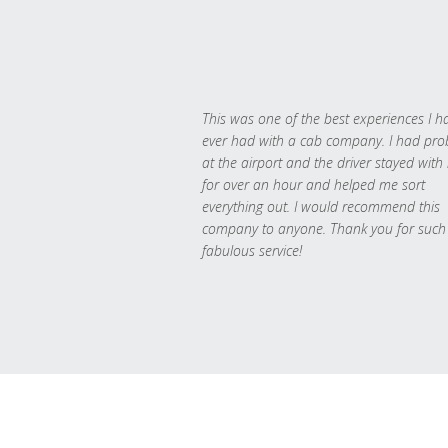
This was one of the best experiences I h
ever had with a cab company. I had pr
at the airport and the driver stayed with
for over an hour and helped me sort
everything out. I would recommend this
company to anyone. Thank you for such
fabulous service!