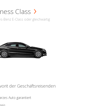
ness Class
s-Benz E-Class oder gleichwärtig
vorit der Geschäftsreisenden
rzes Auto garantiert
reis