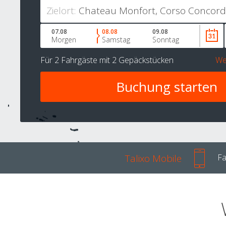
Zielort:
07.08
08.08
09.08
Morgen
Samstag
Sonntag
Für
2 Fahrgäste
mit
2 Gepäckstücken
We
Talixo Mobile
Fa