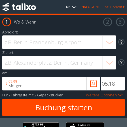
DE
EINLOGGEN
SELF SERVICE
Wo & Wann
Abholort:
Zielort:
am:
09.08
Morgen
Für
2 Fahrgäste
mit
2 Gepäckstücken
Weitere Optionen