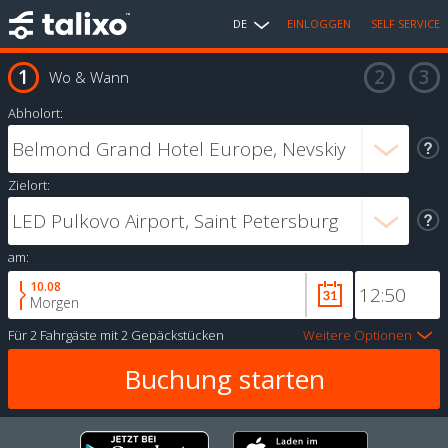
DE
EINLOGGEN
SELF SERVICE
Wo & Wann
Abholort:
Zielort:
am:
10.08
Morgen
Für
2 Fahrgäste
mit
2 Gepäckstücken
Weitere Optionen