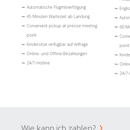
Automatische Flugmitverfolgung
Engli
45 Minuten Wartezeit ab Landung
Autom
Convenient pickup at precise meeting
60 Mi
point
Conve
Kindersitze verfügbar auf Anfrage
point
Online- und Offline-Bezahlungen
Kinde
24/7-Hotline
Onlin
24/7-
Wie kann ich zahlen?