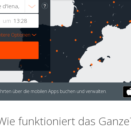
um
itere Optionen
hrten über die mobilen Apps buchen und verwalten.
Wie funktioniert das Ganze