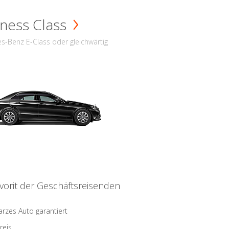
ness Class
s-Benz E-Class oder gleichwärtig
vorit der Geschäftsreisenden
rzes Auto garantiert
reis