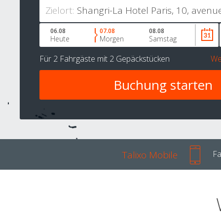
Zielort:
06.08
07.08
08.08
Heute
Morgen
Samstag
Für
2 Fahrgäste
mit
2 Gepäckstücken
We
Talixo Mobile
Fa