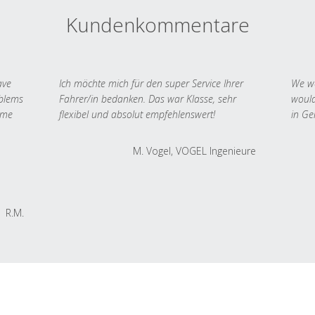
Kundenkommentare
ave
Ich möchte mich für den super Service Ihrer
We we
oblems
Fahrer/in bedanken. Das war Klasse, sehr
would
 me
flexibel und absolut empfehlenswert!
in Ge
M. Vogel, VOGEL Ingenieure
R.M.