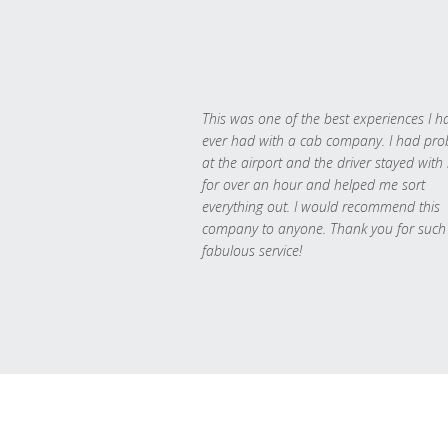
This was one of the best experiences I h
ever had with a cab company. I had pr
at the airport and the driver stayed with
for over an hour and helped me sort
everything out. I would recommend this
company to anyone. Thank you for such
fabulous service!