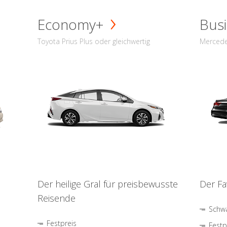
Economy+
Busi
Toyota Prius Plus oder gleichwertig
Mercede
Der heilige Gral für preisbewusste
Der Fa
Reisende
Schwa
Festpreis
Festp