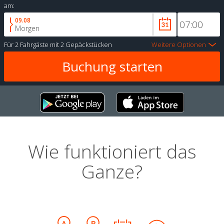
am:
09.08
Morgen
Für
2 Fahrgäste
mit
2 Gepäckstücken
Weitere Optionen
Wie funktioniert das
Ganze?