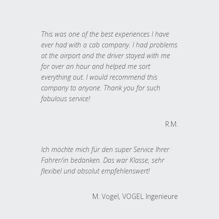
This was one of the best experiences I have
ever had with a cab company. I had problems
at the airport and the driver stayed with me
for over an hour and helped me sort
everything out. I would recommend this
company to anyone. Thank you for such
fabulous service!
R.M.
Ich möchte mich für den super Service Ihrer
Fahrer/in bedanken. Das war Klasse, sehr
flexibel und absolut empfehlenswert!
M. Vogel, VOGEL Ingenieure