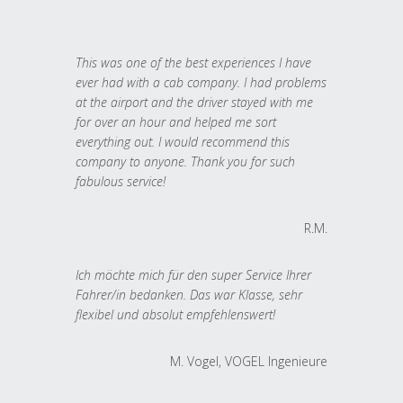
This was one of the best experiences I have
ever had with a cab company. I had problems
at the airport and the driver stayed with me
for over an hour and helped me sort
everything out. I would recommend this
company to anyone. Thank you for such
fabulous service!
R.M.
Ich möchte mich für den super Service Ihrer
Fahrer/in bedanken. Das war Klasse, sehr
flexibel und absolut empfehlenswert!
M. Vogel, VOGEL Ingenieure