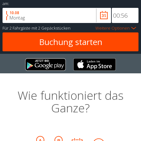
am:
10.08
Montag
Für
2 Fahrgäste
mit
2 Gepäckstücken
Weitere Optionen
Wie funktioniert das
Ganze?