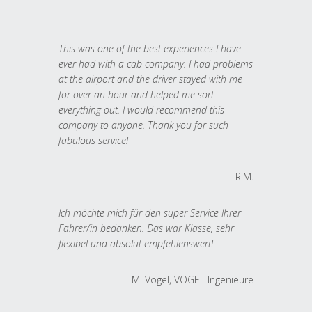
This was one of the best experiences I have
ever had with a cab company. I had problems
at the airport and the driver stayed with me
for over an hour and helped me sort
everything out. I would recommend this
company to anyone. Thank you for such
fabulous service!
R.M.
Ich möchte mich für den super Service Ihrer
Fahrer/in bedanken. Das war Klasse, sehr
flexibel und absolut empfehlenswert!
M. Vogel, VOGEL Ingenieure