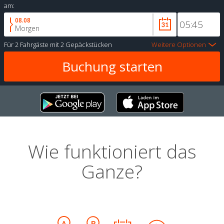
am:
08.08
Morgen
Für
2 Fahrgäste
mit
2 Gepäckstücken
Weitere Optionen
Wie funktioniert das
Ganze?