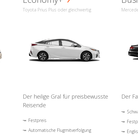
Toyota Prius Plus oder gleichwertig
Mercede
Der heilige Gral für preisbewusste
Der Fa
Reisende
Schwa
Festpreis
Festp
Automatische Flugmitverfolgung
Engli