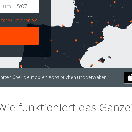
um
itere Optionen
hrten über die mobilen Apps buchen und verwalten.
Wie funktioniert das Ganze