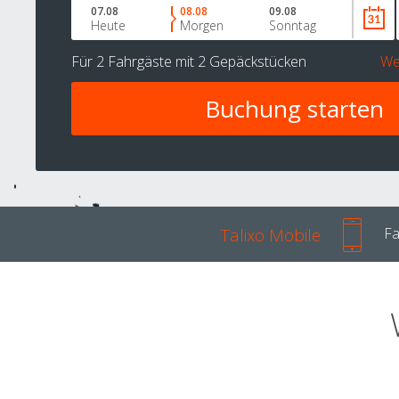
07.08
08.08
09.08
Heute
Morgen
Sonntag
Für
2 Fahrgäste
mit
2 Gepäckstücken
We
Talixo Mobile
Fa