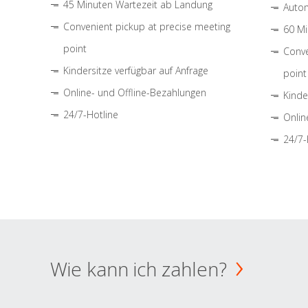
45 Minuten Wartezeit ab Landung
Autom
Convenient pickup at precise meeting
60 Mi
point
Conve
Kindersitze verfügbar auf Anfrage
point
Online- und Offline-Bezahlungen
Kinde
24/7-Hotline
Onlin
24/7-
Wie kann ich zahlen?