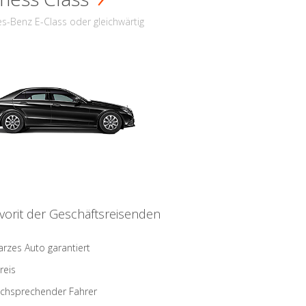
s-Benz E-Class oder gleichwärtig
vorit der Geschäftsreisenden
rzes Auto garantiert
reis
schsprechender Fahrer