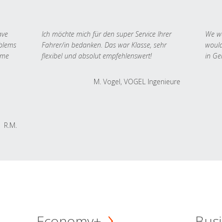
ave
Ich möchte mich für den super Service Ihrer
We we
oblems
Fahrer/in bedanken. Das war Klasse, sehr
would
 me
flexibel und absolut empfehlenswert!
in Ge
M. Vogel, VOGEL Ingenieure
R.M.
Economy+
Busi