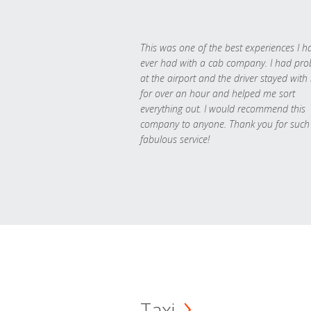
This was one of the best experiences I h
ever had with a cab company. I had pr
at the airport and the driver stayed with
for over an hour and helped me sort
everything out. I would recommend this
company to anyone. Thank you for such
fabulous service!
Taxi