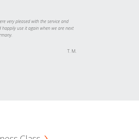
re very pleased with the service and
 happily use it again when we are next
rmany.
T. M.
ness Class